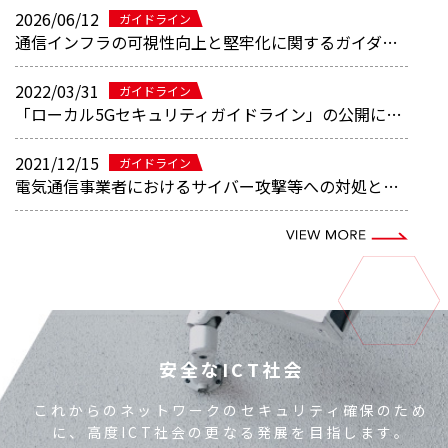
2026/06/12
ガイドライン
通信インフラの可視性向上と堅牢化に関するガイダンス(Enhanced Visibility and Hardening Guidance for Communications Infrastructure）日本語版共有
2022/03/31
ガイドライン
「ローカル5Gセキュリティガイドライン」の公開について
2021/12/15
ガイドライン
電気通信事業者におけるサイバー攻撃等への対処と通信の秘密に関するガイドラインの改定について
安全なICT社会
これからのネットワークのセキュリティ確保のため
に、
高度ICT社会の更なる発展を目指します。